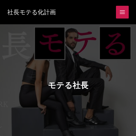
内
容
社長モテる化計画
を
ス
キ
ッ
プ
モテる社長