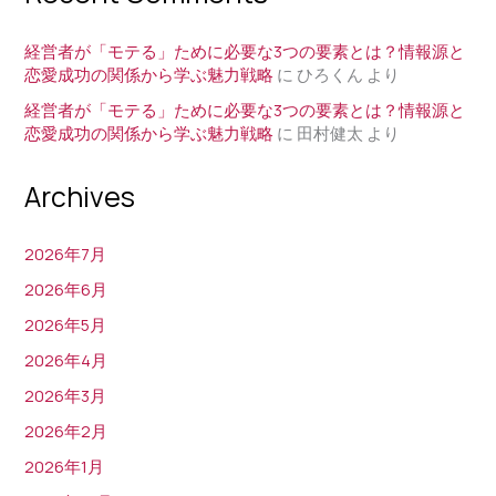
と
は？
経営者が「モテる」ために必要な3つの要素とは？情報源と
｜
恋愛成功の関係から学ぶ魅力戦略
に
ひろくん
より
社
経営者が「モテる」ために必要な3つの要素とは？情報源と
長
恋愛成功の関係から学ぶ魅力戦略
に
田村健太
より
モ
テ
Archives
る
化
2026年7月
計
画
2026年6月
LIVE
2026年5月
2026年4月
2026年3月
2026年2月
2026年1月