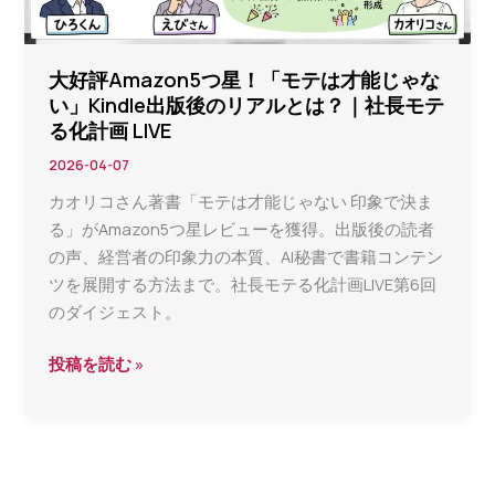
診
断」
を
大好評Amazon5つ星！「モテは才能じゃな
3
い」Kindle出版後のリアルとは？｜社長モテ
人
る化計画 LIVE
で
2026-04-07
ガ
カオリコさん著書「モテは才能じゃない 印象で決ま
チ
る」がAmazon5つ星レビューを獲得。出版後の読者
体
の声、経営者の印象力の本質、AI秘書で書籍コンテン
験
ツを展開する方法まで。社長モテる化計画LIVE第6回
——
のダイジェスト。
清
潔
大
投稿を読む »
感
好
は
評
才
Amazon5
能
つ
じ