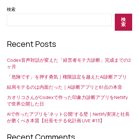
星！
ゃ
「モ
検索
な
テ
検
く
は
索
習
才
慣
能
Recent Posts
だ
じ
っ
ゃ
た
Codex音声対話が変えた「経営者モテ力診断」完成までの2
な
ヶ月
い」
「危険です」を押す勇気｜権限設定を越えたAI診断アプリ
Kindle
出
結局モテるのは内面だった｜AI診断アプリと81点の本音
版
カオリコさんがCodexで作った印象力診断アプリをNetlify
後
で世界公開した日
の
AIで作ったアプリを“ネット公開”する壁｜Netlify実演と社長
リ
が磨くべき本質【社長モテる化計画 LIVE #13】
ア
ル
Recent Comments