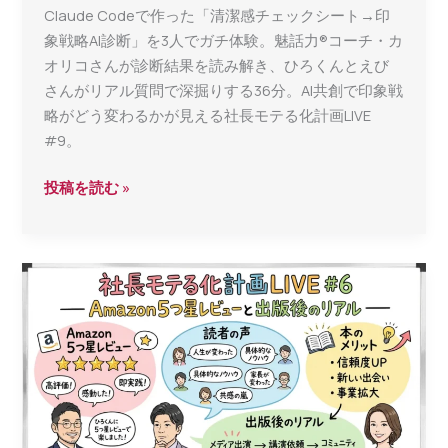
Claude Codeで作った「清潔感チェックシート→印
象戦略AI診断」を3人でガチ体験。魅話力®コーチ・カ
オリコさんが診断結果を読み解き、ひろくんとえび
さんがリアル質問で深掘りする36分。AI共創で印象戦
略がどう変わるかが見える社長モテる化計画LIVE
#9。
Claude
投稿を読む »
Code
で
作
っ
た
「印
象
戦
略
AI