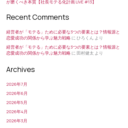
ア
が磨くべき本質【社長モテる化計画 LIVE #13】
第
ッ
2
Recent Comments
プ
弾
デ
｜
ー
経営者が「モテる」ために必要な3つの要素とは？情報源と
「魅
ト
恋愛成功の関係から学ぶ魅力戦略
に
ひろくん
より
話
す
経営者が「モテる」ために必要な3つの要素とは？情報源と
力」
る
恋愛成功の関係から学ぶ魅力戦略
に
田村健太
より
視
処
点
方
Archives
で
箋
の
2026年7月
外
見・
2026年6月
発
2026年5月
信
2026年4月
の
2026年3月
処
方