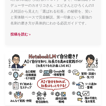
デューサーのカオリコさん・エビさんとひろくんの3
人対話から見えた「選ばれる社長」の秘密を、笑い
と実体験ベースで完全解説。第一印象という最強の
名刺の磨き方が具体的にわかる必読ガイドです。
第
投稿を読む »
一
印
象
で
全
て
が
決
ま
る！
経
営