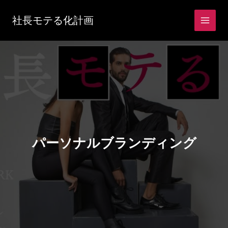
内
容
社長モテる化計画
を
ス
キ
ッ
プ
パーソナルブランディング