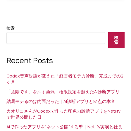
タ
テ
ビ
る
ュ
化
ー
計
検索
第
画
３
検
え
索
弾
び
｜
さ
Recent Posts
「魅
ん
話
生
力」
Codex音声対話が変えた「経営者モテ力診断」完成までの2
公
で
ヶ月
開
外
「危険です」を押す勇気｜権限設定を越えたAI診断アプリ
イ
見
ン
結局モテるのは内面だった｜AI診断アプリと81点の本音
と
タ
発
カオリコさんがCodexで作った印象力診断アプリをNetlify
ビ
で世界公開した日
信
ュ
を
AIで作ったアプリを“ネット公開”する壁｜Netlify実演と社長
ー