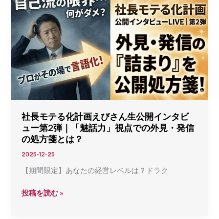
テ
必
ル・
要
焼
な
肉
の
か
は“伝
ら
わ
オ
る
ン
人
ラ
柄”〜
イ
【社
社長モテる化計画えびさん生公開インタビ
ン
ュー第2弾｜「魅話力」視点での外見・発信
長
へ！
の処方箋とは？
モ
え
テ
2025-12-25
び
る
【期間限定】あなたの経営レベルは？ドラク
さ
化
ん
計
社
投稿を読む »
イ
画】
長
ン
モ