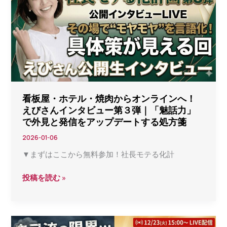
さ
活
ん
用
直
術
撃・
生
イ
ン
タ
看板屋・ホテル・焼肉からオンラインへ！
ビ
えびさんインタビュー第３弾｜「魅話力」
ュ
で外見と発信をアップデートする処方箋
ー〜
2026-01-06
選
▼まずはここから無料参加！社長モテる化計
ば
れ
看
投稿を読む »
る
板
社
屋・
長
ホ
に