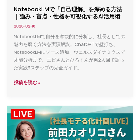
者
NotebookLMで「自己理解」を深める方法
が
｜強み・盲点・性格を可視化するAI活用術
知
2026-02-18
る
NotebookLMで自分を客観的に分析し、社長としての
べ
魅力を磨く方法を実演解説。ChatGPTで壁打ち、
き
NotebookLMにソース追加、ウェルスダイナミクスで
「選
才能分析まで、エビさんとひろくんが男2人回で語っ
ば
た実践3ステップの完全ガイド。
れ
る
NotebookLM
投稿を読む »
社
で
長」
「自
の
己
印
理
象
解」
戦
を
略
深
【社