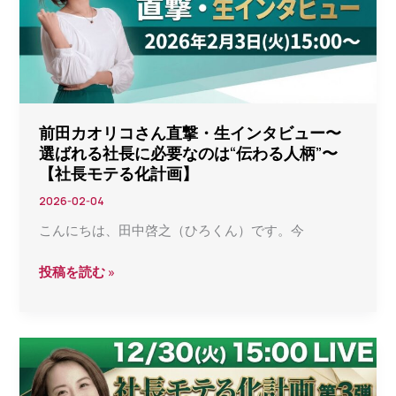
め
長
る
モ
方
テ
法
る
｜
化
強
計
前田カオリコさん直撃・生インタビュー〜
み・
選ばれる社長に必要なのは“伝わる人柄”〜
画
盲
【社長モテる化計画】
LIVE】
点・
2026-02-04
性
こんにちは、田中啓之（ひろくん）です。今
格
を
前
投稿を読む »
可
田
視
カ
化
オ
す
リ
る
コ
AI