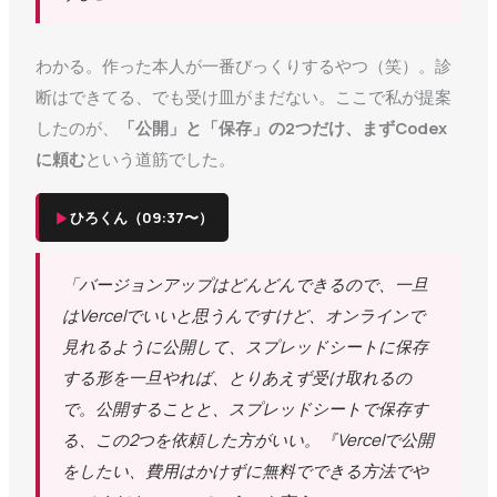
わかる。作った本人が一番びっくりするやつ（笑）。診
断はできてる、でも受け皿がまだない。ここで私が提案
したのが、
「公開」と「保存」の2つだけ、まずCodex
に頼む
という道筋でした。
▶
ひろくん（09:37〜）
「バージョンアップはどんどんできるので、一旦
はVercelでいいと思うんですけど、オンラインで
見れるように公開して、スプレッドシートに保存
する形を一旦やれば、とりあえず受け取れるの
で。公開することと、スプレッドシートで保存す
る、この2つを依頼した方がいい。『Vercelで公開
をしたい、費用はかけずに無料でできる方法でや