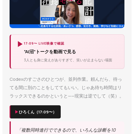
▶
17:09〜 LIVE映像で確認
“AI沼”トークを動画で見る
3人とも身に覚えがありすぎて、笑いが止まらない場面
Codexのすごさのひとつが、並列作業。頼んだら、待っ
てる間に別のことをしててもいい。じゃあ待ち時間はリ
ラックスできるのかというと——現実は逆でして（笑）。
▶
ひろくん（17:09〜）
「複数同時進行でできるので、いろんな診断を10