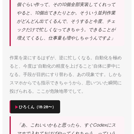
個ぐらい作って、その10個全部実装してくれって
やると、10個出てきたりとか。そういう並列作業
がどんどん出てくるんで、そうすると今度、チェ
ックだけで忙しくなってきちゃう。できることが
増えてくるし、仕事量も増やしちゃうんですよ」
作業を楽にするはずが、逆に忙しくなる。自動化を極め
ると、今度は“自動化の精度を上げること”自体に夢中に
なる。手段が目的にすり替わる、あの現象です。しかも
スマホからでも指示できちゃうから、思いついた瞬間に
投げられる。ここが危険地帯でして。
▶
ひろくん（18:28〜）
「あ、これいいかもと思ったら、すぐCodexにス
マホで入れておけばやってくれちゃう、っていう