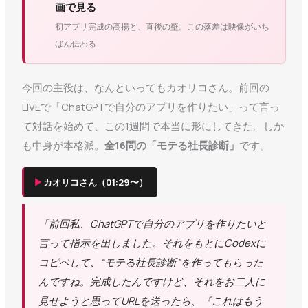
画で見る
初アプリ完成の高揚と、直後の壁。この落差は映像がいち
ばん伝わる
今回の主役は、なんといってもカオリコさん。前回の
LIVEで「ChatGPTで自分のアプリを作りたい」って言っ
て対話を始めて、この1週間で本当に形にしてきた。しか
も中身が本格派。
全16問の「モテる社長診断」
です。
▶
カオリコさん（01:29〜）
「前回私、ChatGPTで自分のアプリを作りたいと
言って指示を出しました。それをもとにCodexに
コピペして、“モテる社長診断”を作ってもらった
んですね。完成したんですけど、それをお二人に
見せようと思ってURLを送ったら、『これはもう