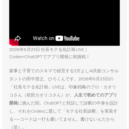
2026年6月23日 社長モテる化計画 LIVE｜
Codex×ChatGPTでアプリ開発に初挑戦！
家事と子育てのスキマで経営する3方よしAI共創コンサル
タントの田中啓之、ひろくんです。2026年6月23日の
「社長モテる化計画」LIVEは、印象戦略のプロ・カオリ
コさん（前田カオリコさん）が、
人生で初めてのアプリ
開発
に挑んだ回。ChatGPTと対話して診断の中身を設計
し、それをCodexに渡して「モテる社長診断」を実装す
る——コードは一行も書いてません。書けないんだから
（笑）。