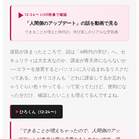
▶
12:24〜 LIVE映像で確認
「人間側のアップデート」の話を動画で見る
できることが増えた時代の、学び直しのリアルな空気感
道筋が決まったところで、話は「AI時代の学び」へ。セ
キュリティは大丈夫なのか、課金が青天井にならないか
——エラーを放置するとパソコンに入り込まれるリスクだ
ってある。カオリコさんも「どれに課金してるか忘れち
ゃうぐらい色々やってる」って笑ってたけど、便利にな
った分だけ、確認したいことも増えてるんですよね。
▶
ひろくん（12:24〜）
「できることが増えちゃったので、人間側のアッ
プデートが本当に常に必要かもしれないです。逆