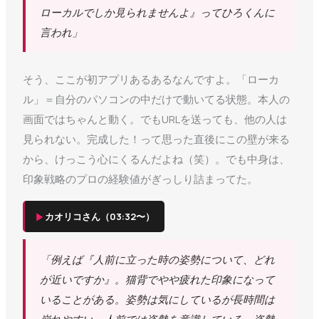
ローカルでしか見られませんよ』ってひろくんに
言われ」
そう、ここが初アプリあるあるなんですよ。「ローカ
ル」＝自分のパソコンの中だけで動いてる状態。本人の
画面ではちゃんと動く。でもURLを送っても、他の人は
見られない。完成した！って思った直後にこの壁が来る
から、けっこう心にくるんだよね（笑）。でも中身は、
印象戦略のプロの経験値がぎっしり詰まってた。
▶
カオリコさん（03:32〜）
「例えば『人前に立った時の姿勢について、どれ
が近いですか』。猫背でやや疲れた印象になって
いることがある。姿勢は気にしているが長時間は