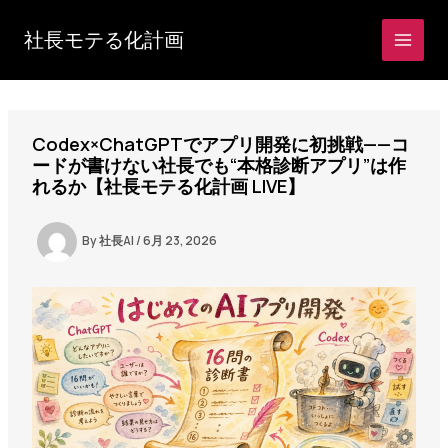
内
容
社長モテる化計画
を
ス
キ
ッ
Codex×ChatGPTでアプリ開発に初挑戦——コ
プ
ードが書けない社長でも“本格診断アプリ”は作
れるか【社長モテる化計画 LIVE】
By
社長AI
/
6月 23, 2026