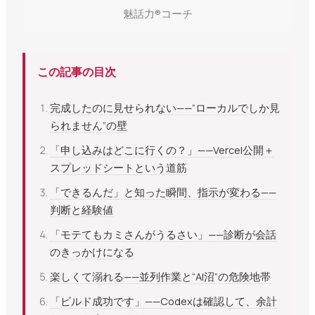
魅話力®コーチ
この記事の目次
完成したのに見せられない——“ローカルでしか見
られません”の壁
「申し込みはどこに行くの？」——Vercel公開＋
スプレッドシートという道筋
「できるんだ」と知った瞬間、指示が変わる——
判断と経験値
「モテてもカミさんがうるさい」——診断が会話
のきっかけになる
楽しくて溺れる——並列作業と“AI沼”の危険地帯
「ビルド成功です」——Codexは確認して、余計