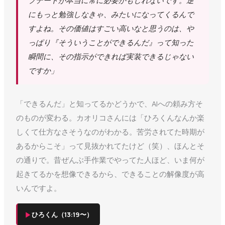
にもっと勉強しなきゃ、みたいになってくるんで
すよね。その価値はすごい高いなと思うのは、や
っぱり『そういうことができるんだ』って知った
瞬間に、その指示ができれば実装できるじゃない
ですか」
「できるんだ」と知ってるかどうかで、AIへの頼み方そ
のものが変わる。カオリコさんには「ひろくんなんか楽
しくて仕方なさそうなのがわかる。苦労されてた時期が
あるからこそ」って見抜かれてたけど（笑）、ほんとそ
の通りで。昔ぜんぶ手作業でやってた人ほど、いま何が
起きてるかを想像できるから、できることの解像度が高
いんですよ。
▶
ひろくん（13:19〜）