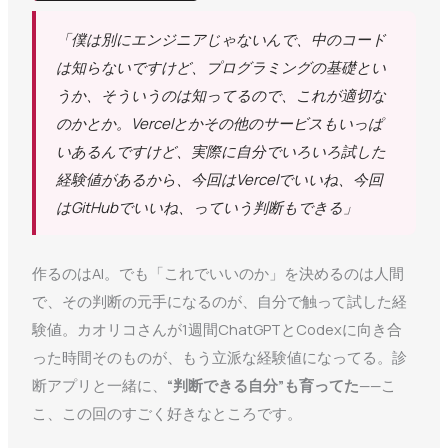
「僕は別にエンジニアじゃないんで、中のコード
は知らないですけど、プログラミングの基礎とい
うか、そういうのは知ってるので、これが適切な
のかとか。Vercelとかその他のサービスもいっぱ
いあるんですけど、実際に自分でいろいろ試した
経験値があるから、今回はVercelでいいね、今回
はGitHubでいいね、っていう判断もできる」
作るのはAI。でも「これでいいのか」を決めるのは人間
で、その判断の元手になるのが、自分で触って試した経
験値。カオリコさんが1週間ChatGPTとCodexに向き合
った時間そのものが、もう立派な経験値になってる。診
断アプリと一緒に、
“判断できる自分”も育ってた
——こ
こ、この回のすごく好きなところです。