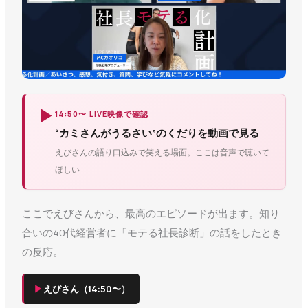
▶
14:50〜 LIVE映像で確認
“カミさんがうるさい”のくだりを動画で見る
えびさんの語り口込みで笑える場面。ここは音声で聴いて
ほしい
ここでえびさんから、最高のエピソードが出ます。知り
合いの40代経営者に「モテる社長診断」の話をしたとき
の反応。
▶
えびさん（14:50〜）