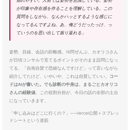
崩れやすい。人前では姿勢を意識している。姿勢
が印象や存在感を作ることを理解している。この
質問をしながら、なんかハッとするような感じに
なってるんですよね。あ、俺どうだったっけ、っ
ていうのを思い出して振り返れる」
姿勢、目線、会話の距離感。16問ぜんぶ、カオリコさん
が日頃コンサルで見てるポイントがそのまま設問になっ
てる。「自画自賛で恐縮なんですけど」って言いながら
紹介してたけど、いやいや、これは自賛していい。
コー
ドはAIが書いた。でも診断の中身は、まるごとカオリコ
さんの経験値
。この役割分担が、今日の話の全部の土台
になっていきます。
「申し込みはどこに行くの？」——Vercel公開＋スプレッ
ドシートという道筋