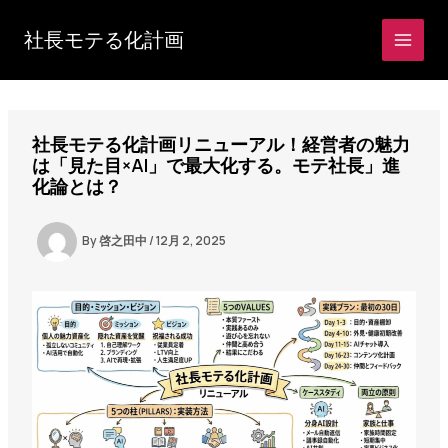
内
容
社長モテる化計画
を
ス
キ
ッ
社長モテる化計画リニューアル！経営者の魅力
プ
は「見た目×AI」で最大化する。モテ社長」進
化論とは？
By
啓之田中
/
12月 2, 2025