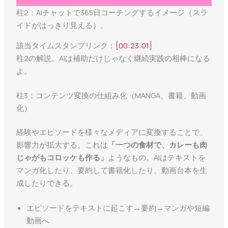
柱2：AIチャットで365日コーチングするイメージ（スラ
イドがはっきり見える）。
該当タイムスタンプリンク：
[00:23:01]
柱2の解説。AIは補助だけじゃなく継続実践の相棒になる
よ。
柱3：コンテンツ変換の仕組み化（MANGA、書籍、動画
化）
経験やエピソードを様々なメディアに変換することで、
影響力が拡大する。これは
「一つの食材で、カレーも肉
じゃがもコロッケも作る」
ようなもの。AIはテキストを
マンガ化したり、要約して書籍化したり、動画台本を生
成したりできる。
エピソードをテキストに起こす→要約→マンガや短編
動画へ