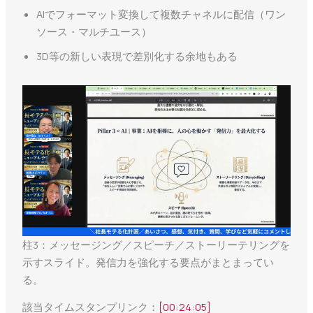
AIでフォーマット変換して複数チャネルに配信（ワン
ソース・マルチユース）
3D等の新しい表現で差別化する余地もある
柱3：メッセージング／スピーチ／ストーリーテリングを
示すスライド。発信力を強化する要点がまとまってい
る。
該当タイムスタンプリンク：
[00:24:05]