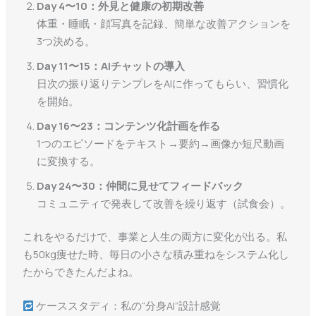
Day 4〜10：外見と健康の初期改善
体重・睡眠・顔写真を記録、簡単な改善アクションを
3つ決める。
Day 11〜15：AIチャットの導入
日次の振り返りテンプレをAIに作ってもらい、習慣化
を開始。
Day 16〜23：コンテンツ化計画を作る
1つのエピソードをテキスト→要約→画像か短尺動画
に変換する。
Day 24〜30：仲間に見せてフィードバック
コミュニティで発表して改善を繰り返す（試食会）。
これをやるだけで、事業と人生の両方に変化が出る。私
も50kg痩せた時、毎日の小さな積み重ねをシステム化し
たからできたんだよね。
ケーススタディ：私の“分身AI”設計感覚