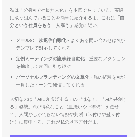
私は「分身AIで社長無人化」を本気でやっている。実際
に取り組んでいることを簡単に紹介するよ。これは
「自
分という社員をもう一人雇う」
感覚に近い。
メールの一次返信自動化
– よくある問い合わせはAIが
テンプレで対応してくれる
定例ミーティングの議事録自動化
– 重要なアクション
を抽出して次回に引き継ぐ
パーソナルブランディングの文章化
– 私の経験をAIが
一貫したトーンで発信してくれる
大切なのは「AIに丸投げする」のではなく、「AIと共創す
る」姿勢。AIが得意なこと（皿洗いや下準備）を任せ
て、人間がしかできない情熱や判断（味付けや盛り付
け）に集中する。これが私の基本方針だよ。