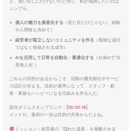
と、買い出しに行けないのと同じ。私が強調したいのは
シンプル。
個人の魅力を資産化する
（見た目だけじゃない、経験
や人間味も含めて）
経営者が孤立しないコミュニティを作る
（孤独な成功
ではなく祝福される成功）
AIを活用して日常を自動化・最適化する
（分身AIで”社
長無人化”）
これらの目的があるからこそ、活動の優先順位やサービ
ス設計が決まる。目的が基準になって、スタッフ・顧
客・家族もハッピーになる仕組みを作るんだ。
該当タイムスタンプリンク：
[00:00:18]
イントロ。最初の一歩は目的の共有からだよね。
ミッション：経営者の「隠れた資産」を覚醒させる